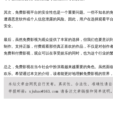
其次，免费影视平台的安全性也是一个重要问题。一些不知名的
遭遇恶意软件或个人信息泄露的风险。因此，用户在选择观看平
安全。
最后，虽然免费影视为观众提供了丰富的选择，但我们也要意识
制作。支持正版，付费观看那些真正喜欢的作品，不仅是对创作
免费和付费影视，观众可以在享受娱乐的同时，也为这个行业的
总之，免费影视在当今社会中扮演着越来越重要的角色。虽然面
欢乐。希望通过本文的介绍，读者能更好地理解免费影视的世界