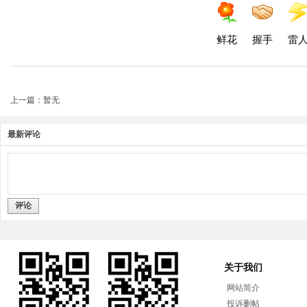
鲜花
握手
雷
上一篇：暂无
最新评论
评论
关于我们
网站简介
投诉删帖