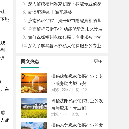
5.
深入解读福州私家侦探：探秘专业侦探
6.
个让
服务的魅力与实用价值
武汉配眼镜 上海配眼镜
当下热
7.
济南私家侦探：揭开城市隐秘真相的幕
8.
后英雄
全面解析云播TV的功能优势及未来发展
9.
前景
如何选择福州私家侦探：专业服务与实
展现
10.
用指南详解
深入了解乌鲁木齐私人侦探服务的专业
受到
性与应用领域
的追
更多
图文热点
揭秘成都私家侦探行业：专
动，
业服务助力城市安
刻。在
浏览 : 225
/
回复 : 10
揭秘沈阳私家侦探行业的发
展与应用：专业侦
中感
浏览 : 225
/
回复 : 10
的人诉
揭秘东莞私家侦探行业的发