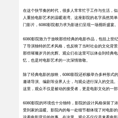
在这个快节奏的时代，很多人常常忙于工作与生活，似
人重拾电影艺术的温暖港湾。这座影院的名字虽然简单
门影片，6080影院都力求为影迷们呈现一场视听盛宴
6080影院致力于放映那些经典的电影作品，包括上
了导演独特的艺术风格，也反映了当时社会的文化背景
那些璀璨岁月的光辉。观众们在这里可以体会到经典电
忆，也是对电影艺术的一次深情致敬。
除了经典电影的放映，6080影院还积极举办多种形
邀请导演、编剧等业界人士，与观众进行深入的交流。
这里，观众不仅是被动的接受者，更是电影文化的一部
6080影院的环境也十分独特，影院的设计风格保留
受到家的温暖。影院内的每一处细节都体现了对电影的
说着电影背后的故事。在这里，观众不仅仅是来看电影