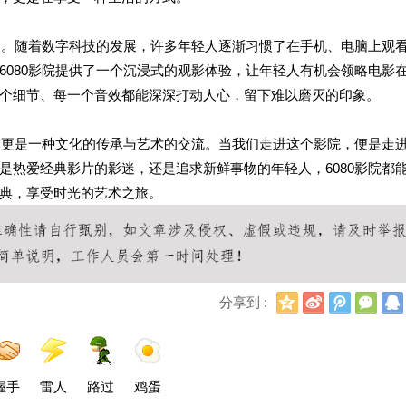
意义。随着数字科技的发展，许多年轻人逐渐习惯了在手机、电脑上观
6080影院提供了一个沉浸式的观影体验，让年轻人有机会领略电影
个细节、每一个音效都能深深打动人心，留下难以磨灭的印象。
所，更是一种文化的传承与艺术的交流。当我们走进这个影院，便是走
是热爱经典影片的影迷，还是追求新鲜事物的年轻人，6080影院都
典，享受时光的艺术之旅。
Q
新
腾
微
分享到 :
Q
浪
讯
信
空
微
微
间
博
博
握手
雷人
路过
鸡蛋