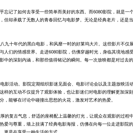
乎忘记了如何去享受一些简单而美好的东西。而6080影院，就是一
，但却承载了无数人的青春回忆与电影梦。无论是经典老片，还是
。
世纪八九十年代的黑白电影，和风靡一时的好莱坞大片。这些影片不仅
与人们的情感世界。走进6080影院，仿佛穿越时光，身临其境地感
影中的深刻内涵，和那些值得铭记的瞬间。每一次放映都是对过去
式的电影活动。影院定期组织影迷见面会、电影讨论会以及主题放映活
这样的互动不仅提升了观影体验，也让影迷们对电影的理解更加深
分，能够在讨论中碰撞出思想的火花，激发对艺术的热爱。
了浓厚的复古气息，舒适的座椅配上温馨的灯光，让观众在观影的过程
热爱与尊重，墙上挂满了经典电影海报，仿佛在向每一位走进影院
，更是在享受一种生活的方式。