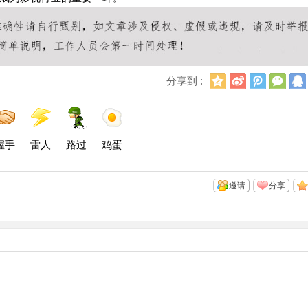
Q
新
腾
微
分享到 :
Q
浪
讯
信
空
微
微
间
博
博
握手
雷人
路过
鸡蛋
邀请
分享