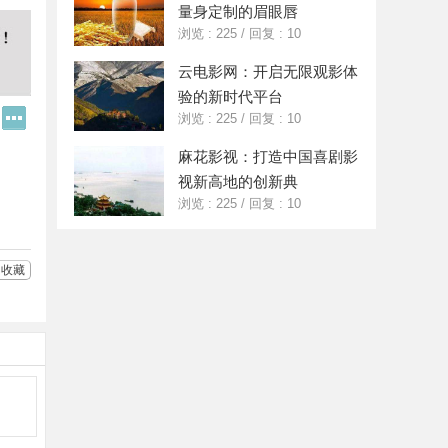
量身定制的眉眼唇
浏览 : 225
/
回复 : 10
云电影网：开启无限观影体
验的新时代平台
Q
更
浏览 : 225
/
回复 : 10
Q
多
好
分
麻花影视：打造中国喜剧影
友
享
视新高地的创新典
浏览 : 225
/
回复 : 10
收藏