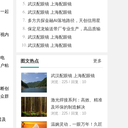
5.
武汉配眼镜 上海配眼镜
6.
们一起
武汉配眼镜 上海配眼镜
7.
多方共探金融AI落地路径，天创信用星
8.
图AI助力产业金融智能升级
保定尼龙输送带厂专业生产，高品质输
影视内
9.
送解决方案
武汉配眼镜 上海配眼镜
10.
武汉配眼镜 上海配眼镜
了电
更多
图文热点
用户粘
武汉配眼镜 上海配眼镜
浏览 : 225
/
回复 : 10
不断创
受众群
激光焊接系列：高效、精准
及环保的制造解决
浏览 : 225
/
回复 : 10
普及
温婉灵动，一眼万年！久匠