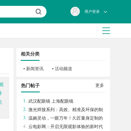
用户登录
相关分类
• 新闻资讯
• 活动频道
观
更多
热门帖子
寻
1.
武汉配眼镜 上海配眼镜
论
2.
激光焊接系列：高效、精准及环保的制
3.
造解决方案
温婉灵动，一眼万年！久匠量身定制的
4.
眉眼唇，才是你整张脸的点睛之笔！淡颜系
云电影网：开启无限观影体验的新时代