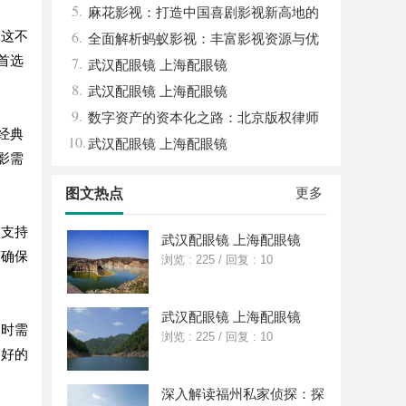
5.
女生的气质加分项
平台
麻花影视：打造中国喜剧影视新高地的
6.
，这不
创新典范
全面解析蚂蚁影视：丰富影视资源与优
首选
7.
质观影体验的新时代平台
武汉配眼镜 上海配眼镜
8.
武汉配眼镜 上海配眼镜
9.
数字资产的资本化之路：北京版权律师
经典
10.
如何让“IP”变“现金流”
武汉配眼镜 上海配眼镜
影需
更多
图文热点
，支持
武汉配眼镜 上海配眼镜
，确保
浏览 : 225
/
回复 : 10
武汉配眼镜 上海配眼镜
台时需
浏览 : 225
/
回复 : 10
良好的
深入解读福州私家侦探：探