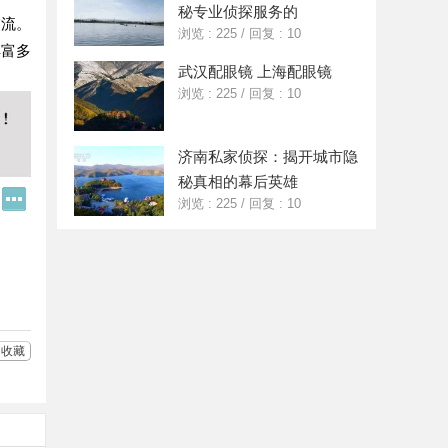
秘专业侦探服务的
交流。
浏览 : 225
/
回复 : 10
丰富多
武汉配眼镜 上海配眼镜
浏览 : 225
/
回复 : 10
济南私家侦探：揭开城市隐
秘真相的幕后英雄
Q
更
浏览 : 225
/
回复 : 10
Q
多
好
分
友
享
收藏