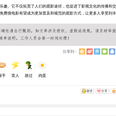
乐趣。它不仅拓宽了人们的观影途径，也促进了影视文化的传播和
免费搜电影有望成为更加普及和规范的观影方式，让更多人享受到
Q
新
腾
微
分享到 :
Q
浪
讯
信
空
微
微
间
博
博
握手
雷人
路过
鸡蛋
邀请
分享