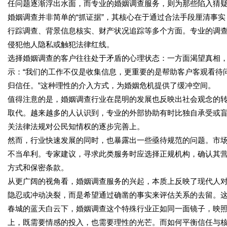
任问题逐渐浮出水面，而专业的婚姻调查服务，则为那些陷入猜
婚姻调查并非简单的“抓证据”，其核心在于通过合法手段厘清事
行踪调查、背景信息核实、财产状况追踪等多个方面。专业的调
侵犯他人隐私或触犯法律红线。
选择婚姻调查的客户往往处于矛盾的心理状态：一方面渴望真相
示：“我们的工作不仅是收集信息，更重要的是帮助客户客观看待
归信任。”这种理性的介入方式，为婚姻危机提供了缓冲空间。
值得注意的是，婚姻调查行业在昆明的发展也反映出社会观念的转
取代。越来越多的人认识到，专业的外部协助有时比独自承受或
关法律法规对公民知情权的逐步完善上。
然而，行业快速发展的同时，也暴露出一些亟待规范的问题。市
不当牟利。专家建议，寻求此类服务时应选择正规机构，确认其
方式和保密条款。
从更广阔的视角看，婚姻调查服务的兴起，本质上反映了现代人
隐忍或冲动决裂，而是希望通过确凿的事实来评估关系的去留。
春城的蓝天白云下，婚姻调查这个特殊行业正如同一面镜子，映
上，既需要情感的投入，也需要理性的光芒。而如何平衡信任与