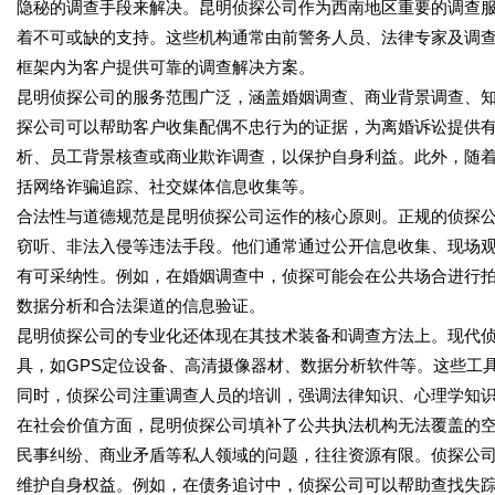
隐秘的调查手段来解决。昆明侦探公司作为西南地区重要的调查
着不可或缺的支持。这些机构通常由前警务人员、法律专家及调
框架内为客户提供可靠的调查解决方案。
昆明侦探公司的服务范围广泛，涵盖婚姻调查、商业背景调查、
探公司可以帮助客户收集配偶不忠行为的证据，为离婚诉讼提供
析、员工背景核查或商业欺诈调查，以保护自身利益。此外，随
括网络诈骗追踪、社交媒体信息收集等。
合法性与道德规范是昆明侦探公司运作的核心原则。正规的侦探
窃听、非法入侵等违法手段。他们通常通过公开信息收集、现场
有可采纳性。例如，在婚姻调查中，侦探可能会在公共场合进行
数据分析和合法渠道的信息验证。
昆明侦探公司的专业化还体现在其技术装备和调查方法上。现代
具，如GPS定位设备、高清摄像器材、数据分析软件等。这些工
同时，侦探公司注重调查人员的培训，强调法律知识、心理学知
在社会价值方面，昆明侦探公司填补了公共执法机构无法覆盖的
民事纠纷、商业矛盾等私人领域的问题，往往资源有限。侦探公
维护自身权益。例如，在债务追讨中，侦探公司可以帮助查找失