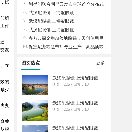
析，试
5.
利星能联合阿里云发布全球首个分布式
6.
算电协同解决方案
武汉配眼镜 上海配眼镜
临前所
7.
武汉配眼镜 上海配眼镜
因工作
8.
武汉配眼镜 上海配眼镜
9.
多方共探金融AI落地路径，天创信用星
感迷
10.
图AI助力产业金融智能升级
保定尼龙输送带厂专业生产，高品质输
、交友
送解决方案
更多
图文热点
响。在
武汉配眼镜 上海配眼镜
有效的
浏览 : 225
/
回复 : 10
，减少
武汉配眼镜 上海配眼镜
分夫妻
浏览 : 225
/
回复 : 10
家庭关
武汉配眼镜 上海配眼镜
能从根