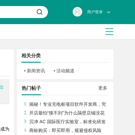
用户登录
相关分类
• 新闻资讯
• 活动频道
出
更多
热门帖子
1.
揭秘！专业充电桩项目软件开发商，究
2.
竟藏着哪些行业秘诀？
开店最怕“搜不到”为什么隔壁店铺没花
3.
钱，ai却天天给他免费派单？
贝净 AC 国际医疗实验室，标准化研发
渐成为
4.
体系全解析
商标购买：即买即用，规避侵权风险