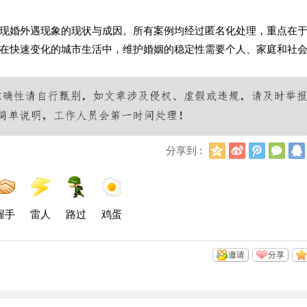
现婚外遇现象的现状与成因。所有案例均经过匿名化处理，重点在
在快速变化的城市生活中，维护婚姻的稳定性需要个人、家庭和社
Q
新
腾
微
分享到 :
Q
浪
讯
信
空
微
微
间
博
博
握手
雷人
路过
鸡蛋
邀请
分享