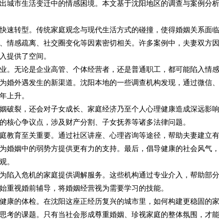
出城市生活变迁中的情感困境。本文基于沈阳地区的调查与案例分
快速转型。传统家庭观念与现代生活方式的碰撞，使得婚姻关系面
、情感疏离、社交圈变化等因素密切相关。许多案例中，夫妻双方
入提供了空间。
业。无论是企业高管、个体经营者，还是普通职工，都可能陷入情
为婚外遇发生的新渠道。沈阳本地的一些调查机构发现，通过微信
年上升。
姻破裂，还会对子女成长、家庭经济乃至个人心理健康造成深远影
的核心争议点，涉及财产分割、子女抚养等诸多法律问题。
庭教育至关重要。通过社区讲座、心理咨询等途径，帮助夫妻建立
为婚姻中的弱势方提供更有力的支持。最后，倡导健康的社会风气
观。
为陷入危机的家庭提供调解服务。这些机构通过专业介入，帮助部
始重视婚前辅导，将婚姻经营视为需要学习的技能。
健康的体检。在沈阳这座正经历复兴的城市里，如何构建更稳固的
思考的课题。只有当社会形成尊重婚姻、珍视家庭的整体氛围，才