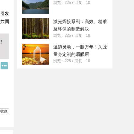
浏览 : 225
/
回复 : 10
于引发
会共同
激光焊接系列：高效、精准
及环保的制造解决
浏览 : 225
/
回复 : 10
温婉灵动，一眼万年！久匠
量身定制的眉眼唇
浏览 : 225
/
回复 : 10
Q
更
Q
多
好
分
友
享
收藏