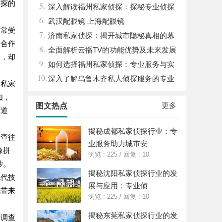
侦探的
5.
深入解读福州私家侦探：探秘专业侦探
6.
服务的魅力与实用价值
武汉配眼镜 上海配眼镜
们常受
7.
济南私家侦探：揭开城市隐秘真相的幕
对合作
8.
后英雄
全面解析云播TV的功能优势及未来发展
查，却
9.
前景
如何选择福州私家侦探：专业服务与实
10.
用指南详解
深入了解乌鲁木齐私人侦探服务的专业
的私家
性与应用领域
如，
更多
图文热点
业道
揭秘成都私家侦探行业：专
调查往
业服务助力城市安
像拼
浏览 : 225
/
回复 : 10
纱。
揭秘沈阳私家侦探行业的发
现代技
展与应用：专业侦
也带来
浏览 : 225
/
回复 : 10
揭秘东莞私家侦探行业的发
保调查