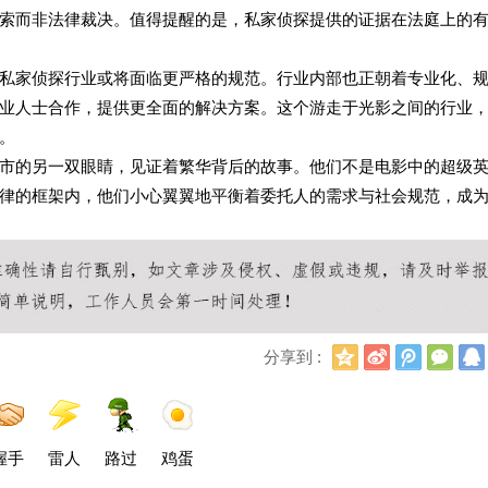
索而非法律裁决。值得提醒的是，私家侦探提供的证据在法庭上的
私家侦探行业或将面临更严格的规范。行业内部也正朝着专业化、
业人士合作，提供更全面的解决方案。这个游走于光影之间的行业
。
市的另一双眼睛，见证着繁华背后的故事。他们不是电影中的超级
律的框架内，他们小心翼翼地平衡着委托人的需求与社会规范，成
Q
新
腾
微
分享到 :
Q
浪
讯
信
空
微
微
间
博
博
握手
雷人
路过
鸡蛋