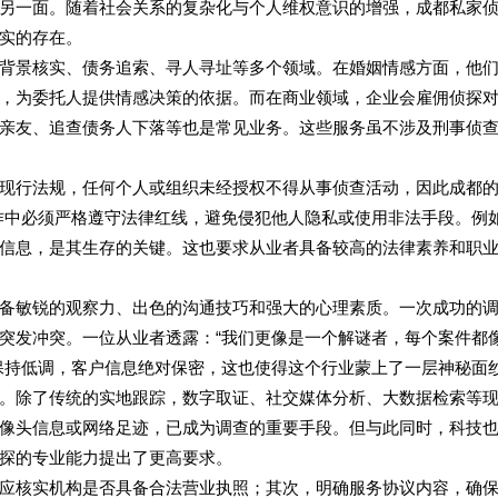
另一面。随着社会关系的复杂化与个人维权意识的增强，成都私家
实的存在。
背景核实、债务追索、寻人寻址等多个领域。在婚姻情感方面，他
，为委托人提供情感决策的依据。而在商业领域，企业会雇佣侦探
亲友、追查债务人下落等也是常见业务。这些服务虽不涉及刑事侦
现行法规，任何个人或组织未经授权不得从事侦查活动，因此成都
工作中必须严格遵守法律红线，避免侵犯他人隐私或使用非法手段。例
信息，是其生存的关键。这也要求从业者具备较高的法律素养和职
备敏锐的观察力、出色的沟通技巧和强大的心理素质。一次成功的
突发冲突。一位从业者透露：“我们更像是一个解谜者，每个案件都
保持低调，客户信息绝对保密，这也使得这个行业蒙上了一层神秘面
。除了传统的实地跟踪，数字取证、社交媒体分析、大数据检索等
像头信息或网络足迹，已成为调查的重要手段。但与此同时，科技
探的专业能力提出了更高要求。
应核实机构是否具备合法营业执照；其次，明确服务协议内容，确