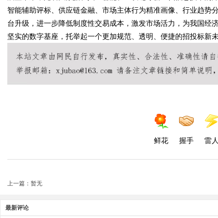
智能辅助评标、供应链金融、市场主体行为精准画像、行业趋势
台升级，进一步降低制度性交易成本，激发市场活力，为我国经
坚实的数字基座，托举起一个更加规范、透明、便捷的招投标新
鲜花
握手
雷
上一篇：暂无
最新评论