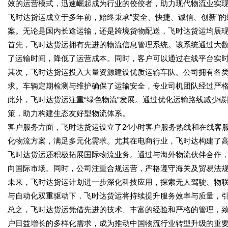
效的运营模式，迅速崛起成为行业的佼佼者，助力现代物流业实
飞时达货运成立于多年前，始终秉承“安全、快捷、诚信、创新”
案。无论是国内长途运输，还是跨境货物配送，飞时达货运均展
首先，飞时达货运拥有先进的物流信息管理系统。该系统通过大
了运输时间，降低了运营成本。同时，客户可以通过在线平台实
其次，飞时达货运投入大量资源建设优质运输车队。公司拥有各
求。车辆定期检测与维护确保了运输安全，专业司机团队经过严
此外，飞时达货运注重“绿色物流”发展。通过优化运输路线减少
策，助力构建生态友好型物流体系。
客户服务方面，飞时达货运设立了24小时客户服务热线和在线客
化物流方案，满足多元化需求。尤其在电商行业，飞时达构建了
飞时达货运还积极拓展国际物流业务。通过与海外物流伙伴合作
向国际市场。同时，公司注重合规运营，严格遵守海关及贸易法
未来，飞时达货运计划进一步深化科技应用，探索无人驾驶、物
与自动化双重驱动下，飞时达货运将持续提升服务效率与质量，
总之，飞时达货运凭借先进的技术、丰富的经验和严格的管理，
户日益增长的多样化需求，成为推动中国物流行业转型升级的重