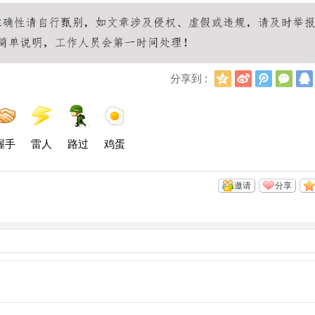
Q
新
腾
微
分享到 :
Q
浪
讯
信
空
微
微
间
博
博
握手
雷人
路过
鸡蛋
邀请
分享