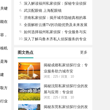
5.
深入解读福州私家侦探：探秘专业侦探
入关键
6.
服务的魅力与实用价值
武汉配眼镜 上海配眼镜
7.
济南私家侦探：揭开城市隐秘真相的幕
都能在
8.
后英雄
全面解析云播TV的功能优势及未来发展
。
9.
前景
如何选择福州私家侦探：专业服务与实
内容，
10.
用指南详解
深入了解乌鲁木齐私人侦探服务的专业
性与应用领域
审核机
更多
图文热点
还是海
揭秘成都私家侦探行业：专
业服务助力城市安
和建
浏览 : 225
/
回复 : 10
揭秘沈阳私家侦探行业的发
获取方
展与应用：专业侦
浏览 : 225
/
回复 : 10
视行业
揭秘东莞私家侦探行业的发