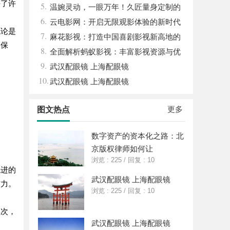
决了许
5.
造解决方案
温婉灵动，一眼万年！久匠量身定制的
6.
眉眼唇，才是你整张脸的点睛之笔！淡颜系
云电影网：开启无限观影体验的新时代
无论是
7.
女生的气质加分项
平台
麻花影视：打造中国喜剧影视新高地的
和保
8.
创新典范
全面解析蚂蚁影视：丰富影视资源与优
9.
质观影体验的新时代平台
武汉配眼镜 上海配眼镜
10.
武汉配眼镜 上海配眼镜
更多
图文热点
数字资产的资本化之路：北
京版权律师如何让
浏览 : 225
/
回复 : 10
先进的
武汉配眼镜 上海配眼镜
信力。
浏览 : 225
/
回复 : 10
其次，
武汉配眼镜 上海配眼镜