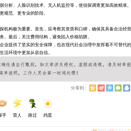
据分析、人脸识别技术、无人机监控等，使侦探调查更加高效精准
更规范、更专业的阶段。
探机构极为重要。首先，应考察其资质和口碑，确保其具备合法经
务。最后，关注费用结构，避免陷入价格陷阱。
企业提供了坚实的安全保障，也在现代社会治理中发挥着不可替代
生活环境中更加从容自信。
Q
新
腾
微
分享到 :
Q
浪
讯
信
空
微
微
间
博
博
握手
雷人
路过
鸡蛋