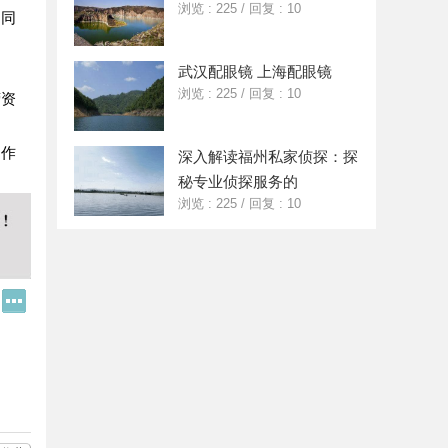
浏览 : 225
/
回复 : 10
。同
武汉配眼镜 上海配眼镜
浏览 : 225
/
回复 : 10
营资
的作
深入解读福州私家侦探：探
秘专业侦探服务的
浏览 : 225
/
回复 : 10
Q
更
Q
多
好
分
友
享