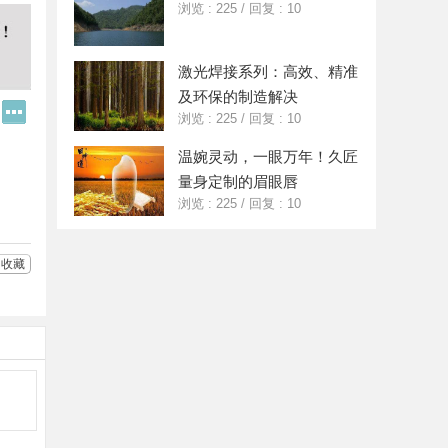
浏览 : 225
/
回复 : 10
激光焊接系列：高效、精准
及环保的制造解决
Q
更
浏览 : 225
/
回复 : 10
Q
多
好
分
温婉灵动，一眼万年！久匠
友
享
量身定制的眉眼唇
浏览 : 225
/
回复 : 10
收藏