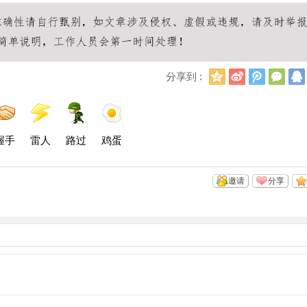
Q
新
腾
微
分享到 :
Q
浪
讯
信
空
微
微
间
博
博
握手
雷人
路过
鸡蛋
邀请
分享