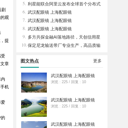
5.
利星能联合阿里云发布全球首个分布式
括剧
6.
算电协同解决方案
武汉配眼镜 上海配眼镜
史的观
7.
武汉配眼镜 上海配眼镜
8.
武汉配眼镜 上海配眼镜
筛
9.
多方共探金融AI落地路径，天创信用星
式，提
10.
图AI助力产业金融智能升级
保定尼龙输送带厂专业生产，高品质输
送解决方案
感受
更多
图文热点
评文章
武汉配眼镜 上海配眼镜
保内
浏览 : 225
/
回复 : 10
、手机
武汉配眼镜 上海配眼镜
影爱
浏览 : 225
/
回复 : 10
户的
武汉配眼镜 上海配眼镜