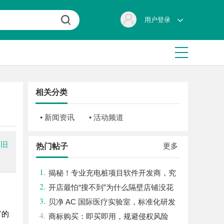
用户登录
相关分类
• 新闻资讯
• 活动频道
怀旧
更多
热门帖子
1.
揭秘！专业充电桩项目软件开发商，究
2.
竟藏着哪些行业秘诀？
开店最怕“搜不到”为什么隔壁店铺没花
3.
钱，ai却天天给他免费派单？
贝净 AC 国际医疗实验室，标准化研发
富的
4.
体系全解析
商标购买：即买即用，规避侵权风险