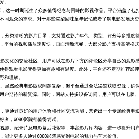
爱。
典电影，这一时期诞生了众多值得纪念与回味的影视作品。平台涵盖了包
不同观众的需求。对于那些渴望回味童年记忆或者了解电影发展历
首页，分类清晰的影片目录，支持通过影片年代、类型、评分等多维度
，平台的视频播放速度快，画面清晰流畅，大部分影片支持高清格
个电影文化的交流社区。用户可以在影片下方的评论区分享自己的观影
使得观看电影变得更加有趣和有温度。此外，平台还不定期推荐影
野和理解。
精力。虽然经典电影版权问题复杂，但平台通过合法渠道获取资源，确
用户期待的新资源。同时，网站支持多设备访问，用户可以在电脑
需求，更通过良好的用户体验和社区交流功能，营造出一个专属经典电
者，6080影院都值得尝试。
典电视剧、纪录片及电影幕后花絮等，丰富影片库内容，进一步提升用
，能让更多人通过6080影院感受到电影的魅力与艺术价值。