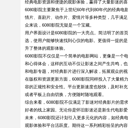
经典电影资源和便捷的观影体验，赢得了大量影迷的喜
6080影院主要聚焦于上世纪60年代到80年代的经
情片、喜剧片、动作片、爱情片等多种类型，几乎满足
众来说，6080影院无疑是一个宝藏。
用户界面设计是6080影院的一大亮点。简洁明了的
选，使用户能够快速找到心仪的电影。更值得一提的是
升了整体的观影体验。
6080影院不仅仅是一个简单的电影网站，更像是一
和心得体会，这样的互动不仅让影迷之间产生共鸣，也
和电影专题，对经典影片进行深入解读，拓展观众的视
在版权和资源更新方面，6080影院同样投入了大量
容的正规性和安全性。平台更新速度也较快，及时补充
或者平板上自由切换，方便随时随地观看。
综合来看，6080影院不仅满足了影迷对经典影片的
好者的线上家园。无论你是怀旧影迷还是新生代电影爱好
未来，6080影院还计划引入更多元化的内容，如经
观影体验和平台活跃度。期待这一系列精彩纷呈的内容