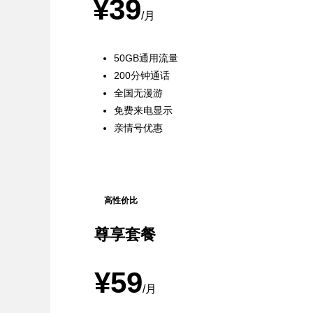
¥39
/月
50GB通用流量
200分钟通话
全国无漫游
免费来电显示
亲情号优惠
高性价比
尊享套餐
¥59
/月