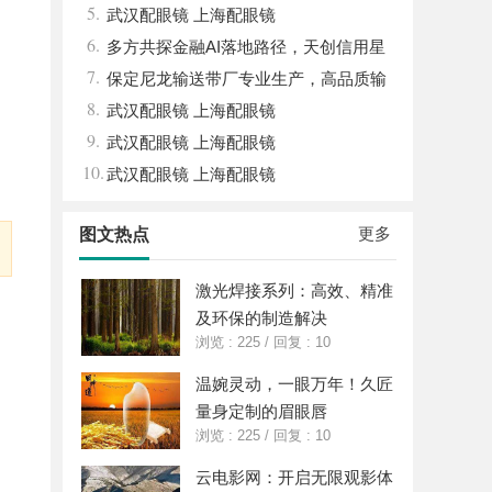
5.
武汉配眼镜 上海配眼镜
6.
多方共探金融AI落地路径，天创信用星
7.
图AI助力产业金融智能升级
保定尼龙输送带厂专业生产，高品质输
8.
送解决方案
武汉配眼镜 上海配眼镜
9.
武汉配眼镜 上海配眼镜
10.
武汉配眼镜 上海配眼镜
更多
图文热点
激光焊接系列：高效、精准
及环保的制造解决
浏览 : 225
/
回复 : 10
温婉灵动，一眼万年！久匠
量身定制的眉眼唇
浏览 : 225
/
回复 : 10
云电影网：开启无限观影体