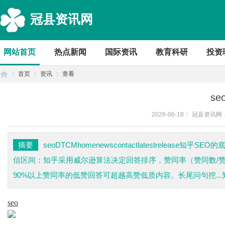
冠县资讯网
网站首页
热点新闻
国际资讯
教育科研
投资
首页
资讯
查看
se
2026-06-18
/
冠县资讯网
首
›
›
›
摘要
seoDTCMhomenewscontactlatestrelease知
信区间：知乎采用威尔逊算法决定回答排序，赞同率（赞同数/
90%以上赞同率的低赞回答可超越高赞低质内容。长尾问句挖...
seo
页