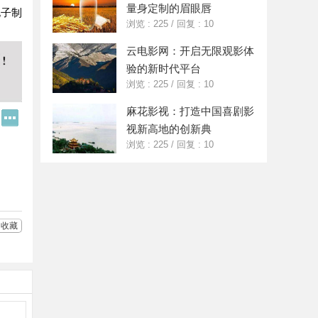
量身定制的眉眼唇
电子制
浏览 : 225
/
回复 : 10
云电影网：开启无限观影体
验的新时代平台
浏览 : 225
/
回复 : 10
麻花影视：打造中国喜剧影
Q
更
Q
多
视新高地的创新典
好
分
浏览 : 225
/
回复 : 10
友
享
收藏