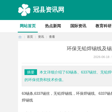
冠县资讯网
网站首页
热点新闻
国际资讯
教育科研
首页
资讯
查看
环保无铅焊锡线及锡
2026-06-18
/
首
›
›
›
摘要
本文详细介绍了63锡条、6337锡丝、无
的环保优势和技术价值。
63锡条,6337锡丝，无铅焊锡线，环保焊锡线、63
焊锡线
页