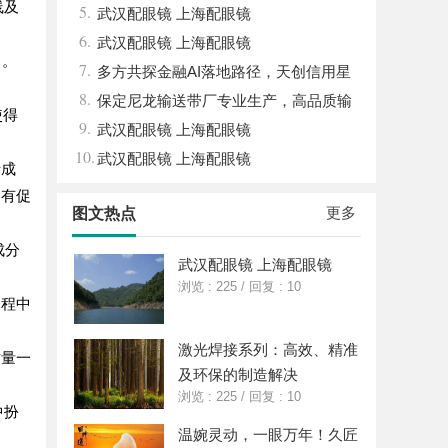
线及
5.
武汉配眼镜 上海配眼镜
6.
武汉配眼镜 上海配眼镜
中。
7.
多方共探金融AI落地路径，天创信用星
8.
图AI助力产业金融智能升级
保定尼龙输送带厂专业生产，高品质输
使得
9.
送解决方案
武汉配眼镜 上海配眼镜
10.
武汉配眼镜 上海配眼镜
铅成
含有促
更多
图文热点
成分
武汉配眼镜 上海配眼镜
浏览 : 225
/
回复 : 10
过程中
激光焊接系列：高效、精准
质量一
及环保的制造解决
浏览 : 225
/
回复 : 10
中扮
温婉灵动，一眼万年！久匠