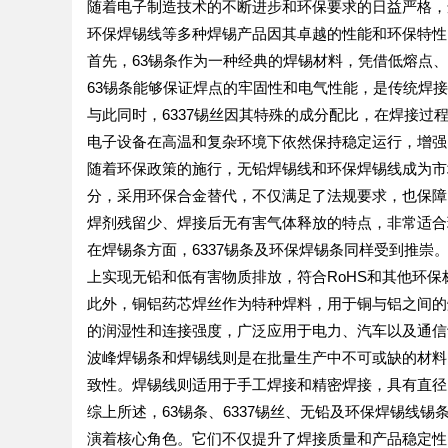
随着电子制造技术的不断进步和环保要求的日益严格，选
环保焊锡线等多种焊锡产品因其卓越的性能和环保特性
首先，63锡条作为一种经典的焊锡材料，凭借低熔点
63锡条能够保证焊点的牢固性和电气性能，是传统焊
与此同时，6337锡丝因其特殊的成分配比，在焊接
电子设备在高温和复杂环境下依然保持稳定运行，增强
随着环保政策的施行，无铅焊锡线和环保焊锡线成为市
分，采用环保合金替代，不仅满足了法规要求，也保障
焊剂残留少、焊接后无有害气体释放的特点，非常适合
在焊锡条方面，6337锡条及环保焊锡条同样受到推崇
上实现无铅和低有害物质排放，符合RoHS和其他环
此外，铜铝药芯焊丝作为特种焊料，用于铜与铝之间的
的润湿性和连接强度，广泛应用于电力、汽车以及通信
波峰焊锡条和焊锡线则是在批量生产中不可或缺的材料
致性。焊锡线则适用于手工焊接和精密焊接，具有直径
综上所述，63锡条、6337锡丝、无铅及环保焊锡线
演着核心角色。它们不仅提升了焊接质量和产品稳定性