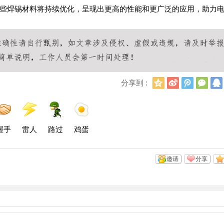
些焊锡材料将持续优化，呈现出更高的性能和更广泛的应用，助力
Q
新
腾
微
分享到 :
Q
浪
讯
信
空
微
微
间
博
博
握手
雷人
路过
鸡蛋
邀请
分享