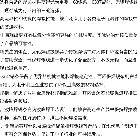
择合适的焊锡材料变得尤为重要。63锡条、6337锡丝、无铅焊锡
，逐渐成为行业内的主流选择。
、高流动性和优良的焊接性能，被广泛应用于各类电子元器件的焊接
接的首选材料。
过程中表现出更好的抗氧化性能和更强的机械强度。其优异的焊接质量
了产品的可靠性。
场关注的焦点。无铅焊锡线摒弃了传统焊锡中对人体和环境有害的
了使用安全。环保焊锡线进一步优化了合金配方，不仅无铅，而且
现代绿色生产。
。6337锡条保留了优异的机械性能和焊接稳定性，而环保焊锡条则在
保标准，为电子制造企业提供了环保且高效的材料选择。
焊接，解决了两种金属异材焊接的难题。其内含药芯能够促进焊接
设备制造领域。
。波峰焊锡条专为波峰焊工艺设计，能够在高速生产线中保持焊接
多样、柔韧性好的特点，满足不同焊接需求。
锡条、铜铝药芯焊丝以及波峰焊锡条和焊锡线等产品，在现代电子制造
，更符合环保趋势，促进了电子行业的可持续发展。