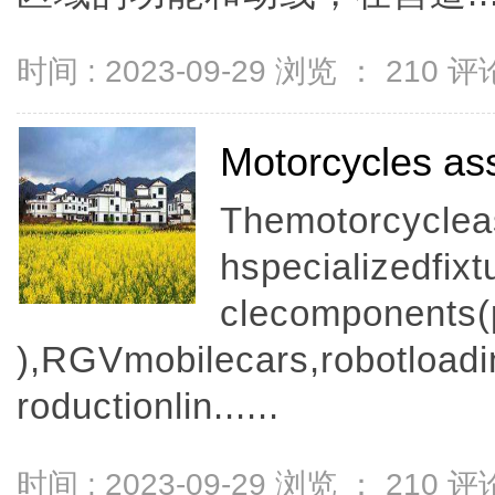
时间 : 2023-09-29 浏览 ：
210
评论
Motorcycles as
Themotorcyclea
hspecializedfix
clecomponents(
),RGVmobilecars,robotloadi
roductionlin......
时间 : 2023-09-29 浏览 ：
210
评论