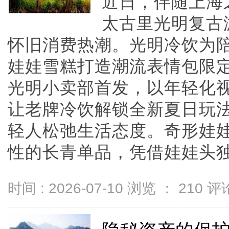
近日，伴随上海
太古里光明复古
怀旧消费热潮。光明冷饮为
娃娃雪糕打造潮流表情包限
光明小卖部首发，以年轻化
让老牌冷饮解锁全新夏日玩
轻人松弛生活态度。奇形娃
性的长青单品，凭借娃娃头独特造
时间 : 2026-07-10 浏览 ：
210
评论