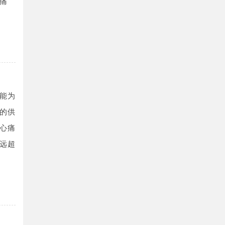
痛
能为
的供
心痛
远超