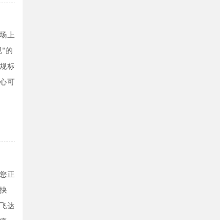
场上
”的
规标
心可
您正
抉
飞达