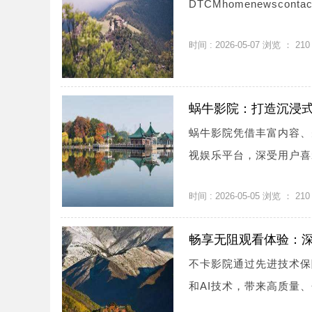
DTCMhomenewscontactl
时间 : 2026-05-07 浏览 ：
210
蜗牛影院：打造沉浸
蜗牛影院凭借丰富内容、
视娱乐平台，深受用户喜爱
时间 : 2026-05-05 浏览 ：
210
畅享无阻观看体验：
不卡影院通过先进技术保
和AI技术，带来高质量、