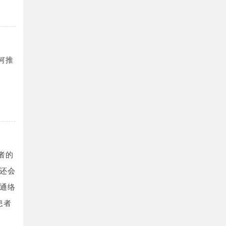
何推
者的
还会
通络
患者