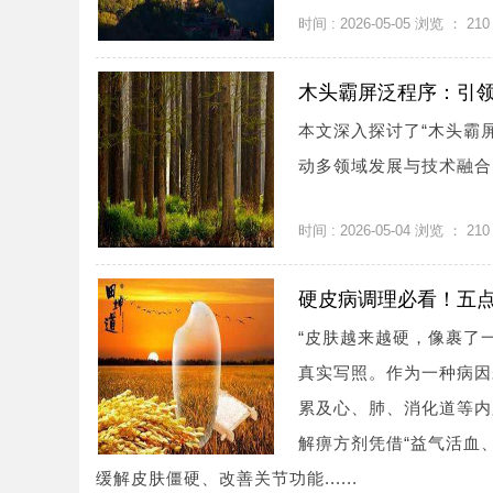
时间 : 2026-05-05 浏览 ：
210
木头霸屏泛程序：引
本文深入探讨了“木头霸
动多领域发展与技术融合。
时间 : 2026-05-04 浏览 ：
210
硬皮病调理必看！五
“皮肤越来越硬，像裹了
真实写照。作为一种病因
累及心、肺、消化道等内
解痹方剂凭借“益气活血
缓解皮肤僵硬、改善关节功能......