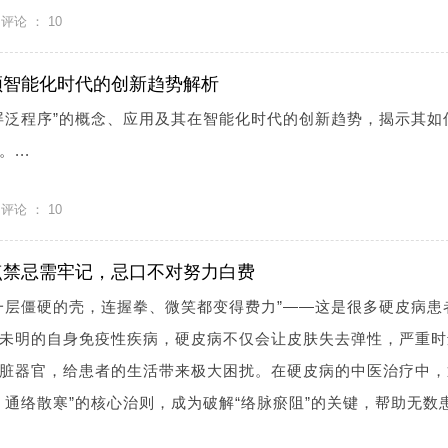
评论 ：
10
领智能化时代的创新趋势解析
屏泛程序”的概念、应用及其在智能化时代的创新趋势，揭示其如
...
评论 ：
10
点禁忌需牢记，忌口不对努力白费
一层僵硬的壳，连握拳、微笑都变得费力”——这是很多硬皮病患
未明的自身免疫性疾病，硬皮病不仅会让皮肤失去弹性，严重时
脏器官，给患者的生活带来极大困扰。在硬皮病的中医治疗中，
、通络散寒”的核心治则，成为破解“络脉瘀阻”的关键，帮助无数