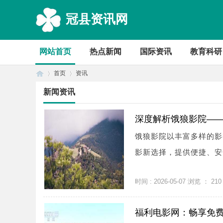
冠县资讯网
网站首页
热点新闻
国际资讯
教育科研
首页
资讯
新闻资讯
首
›
›
深度解析饿狼影院—
饿狼影院以丰富多样的影
影新选择，提供便捷、安全
时间 : 2026-05-07 浏览 ：
210
福利电影网：畅享免
页