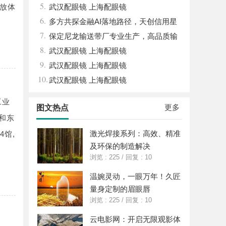
5.
放体
武汉配眼镜 上海配眼镜
6.
多方共探金融AI落地路径，天创信用星
7.
图AI助力产业金融智能升级
保定尼龙输送带厂专业生产，高品质输
8.
送解决方案
武汉配眼镜 上海配眼镜
9.
武汉配眼镜 上海配眼镜
10.
武汉配眼镜 上海配眼镜
工业
更多
图文热点
)和东
激光焊接系列：高效、精准
4馆,
及环保的制造解决
浏览 : 225
/
回复 : 10
温婉灵动，一眼万年！久匠
量身定制的眉眼唇
浏览 : 225
/
回复 : 10
云电影网：开启无限观影体