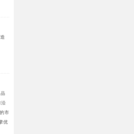
制造
高品
前沿
的市
擎优