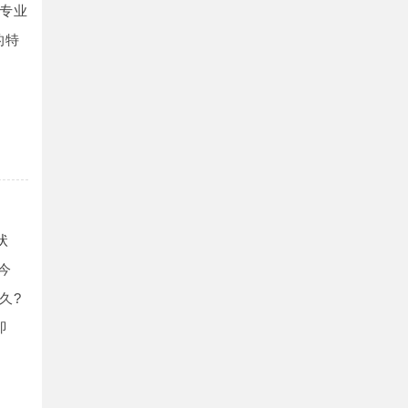
专业
的特
状
今
久?
即