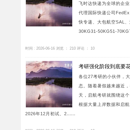
飞时达快递为全球的企业
代理国际快递公司FedE
快专递、大包航空SAL、
30KG31-50KG51-70KG
时间 : 2026-06-16 浏览 ：
210
评论 ：
10
考研强化阶段到底要花
各位27考研的小伙伴，
态。随着暑假越来越近，
天，启航考研就围绕这个
根据大量上岸数据和启航
2026年12月初试、2......