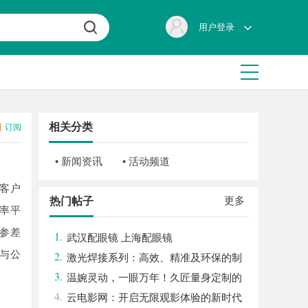
用户登录
相关分类
订阅
• 新闻资讯
• 活动频道
客户
更多
热门帖子
率平
参差
1.
武汉配眼镜 上海配眼镜
与公
2.
激光焊接系列：高效、精准及环保的制
3.
造解决方案
温婉灵动，一眼万年！久匠量身定制的
4.
眉眼唇，才是你整张脸的点睛之笔！淡颜系
云电影网：开启无限观影体验的新时代