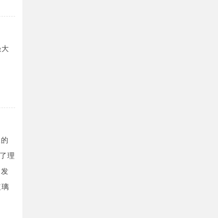
强大
业的
了理
的发
玻璃