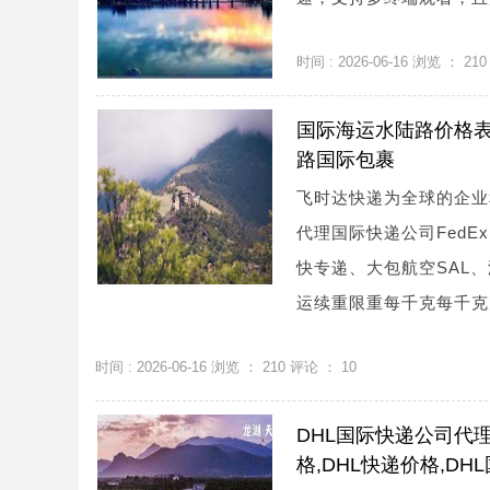
时间 : 2026-06-16 浏览 ：
210
国际海运水陆路价格
路国际包裹
飞时达快递为全球的企业
代理国际快递公司FedE
快专递、大包航空SAL
运续重限重每千克每千克克美国1
时间 : 2026-06-16 浏览 ：
210
评论 ：
10
DHL国际快递公司代
格,DHL快递价格,DH