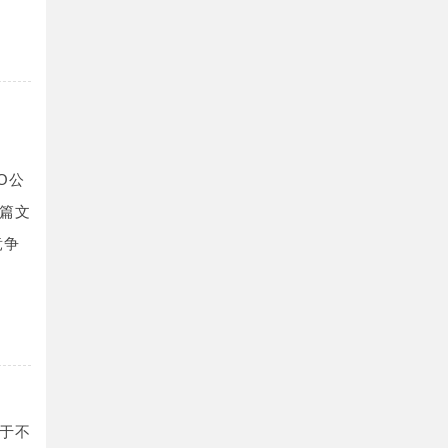
O公
篇文
竞争
于不