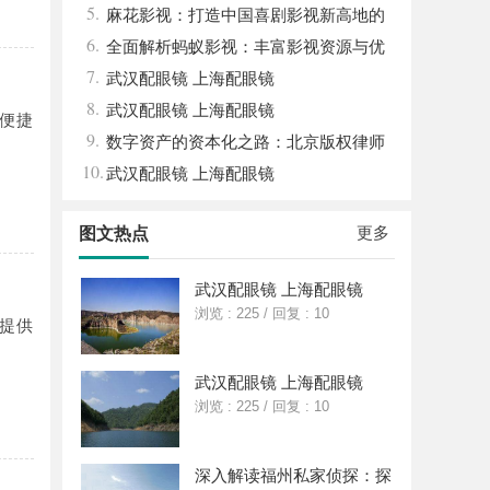
5.
女生的气质加分项
平台
麻花影视：打造中国喜剧影视新高地的
6.
创新典范
全面解析蚂蚁影视：丰富影视资源与优
7.
质观影体验的新时代平台
武汉配眼镜 上海配眼镜
8.
武汉配眼镜 上海配眼镜
便捷
9.
数字资产的资本化之路：北京版权律师
10.
如何让“IP”变“现金流”
武汉配眼镜 上海配眼镜
更多
图文热点
武汉配眼镜 上海配眼镜
浏览 : 225
/
回复 : 10
提供
武汉配眼镜 上海配眼镜
浏览 : 225
/
回复 : 10
深入解读福州私家侦探：探