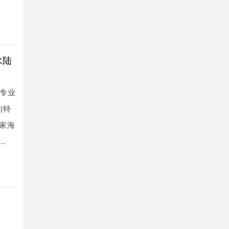
水陆
专业
的特
家海
.